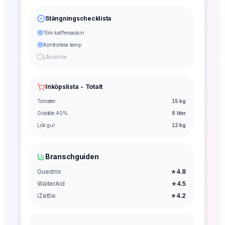
Stängningschecklista
Töm kaffemaskin
Kontrollera temp
Lås dörrar
Inköpslista - Totalt
Tomater
15 kg
Grädde 40%
8 liter
Lök gul
12 kg
Branschguiden
Guestrix
⭐ 4.8
WaiterAid
⭐ 4.5
iZettle
⭐ 4.2