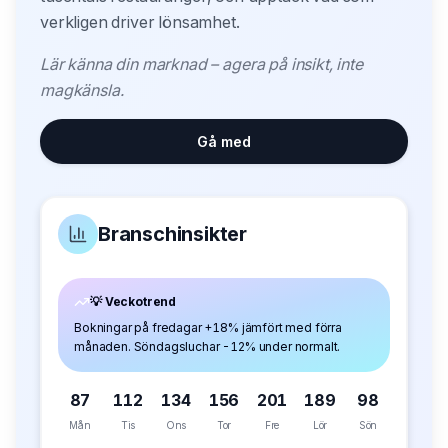
verkligen driver lönsamhet.
Lär känna din marknad – agera på insikt, inte
magkänsla.
Gå med
Branschinsikter
💡 Veckotrend
Bokningar på fredagar +18% jämfört med förra
månaden. Söndagsluchar -12% under normalt.
87
112
134
156
201
189
98
Mån
Tis
Ons
Tor
Fre
Lör
Sön