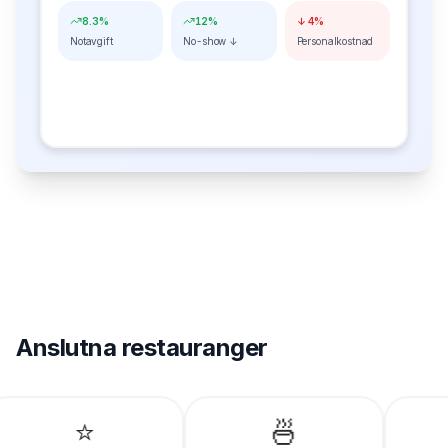
8.3%
12%
↓ 4%
Notavgift
No-show ↓
Personalkostnad
Anslutna restauranger
⭐
🍜