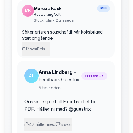
Marcus Kask
JOBB
MK
Restaurang Volt
Stockholm • 2 tim sedan
Söker erfaren souschef till vår köksbrigad.
Start omgående.
12 svar
Dela
Anna Lindberg
•
AL
FEEDBACK
Feedback Guestrix
5 tim sedan
Önskar export till Excel istället för
PDF. Håller ni med? @guestrix
47 håller med
8 svar